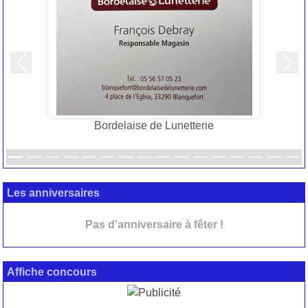
Précedent
Suiv
Bordelaise de Lunetterie
Les anniversaires
Pas d'anniversaire à fêter !
Affiche concours