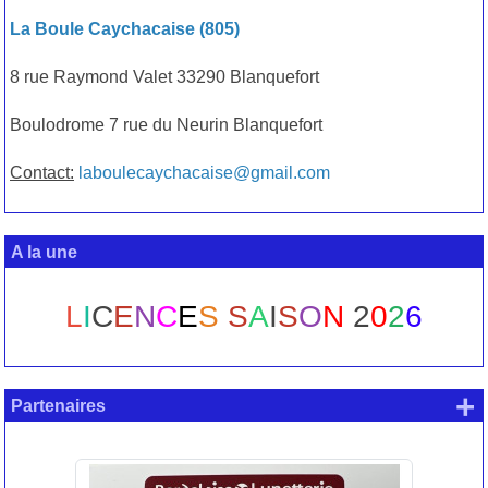
La Boule Caychacaise (805)
8 rue Raymond Valet 33290 Blanquefort
Boulodrome 7 rue du Neurin Blanquefort
Contact:
laboulecaychacaise@gmail.com
A la une
L
I
C
E
N
C
E
S
S
A
I
S
O
N
2
0
2
6
+
Partenaires