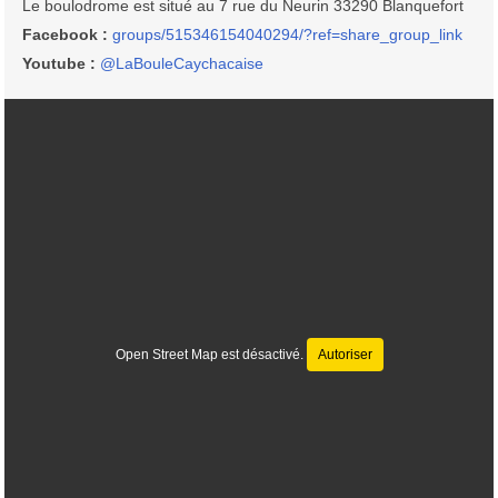
Le boulodrome est situé au 7 rue du Neurin 33290 Blanquefort
Facebook :
groups/515346154040294/?ref=share_group_link
Youtube :
@LaBouleCaychacaise
Open Street Map est désactivé.
Autoriser