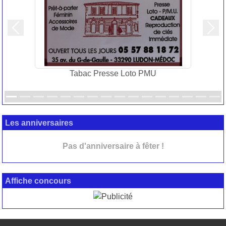
Précedent
Suiv
Tabac Presse Loto PMU
Les anniversaires
Pas d'anniversaire à fêter !
Affiche concours