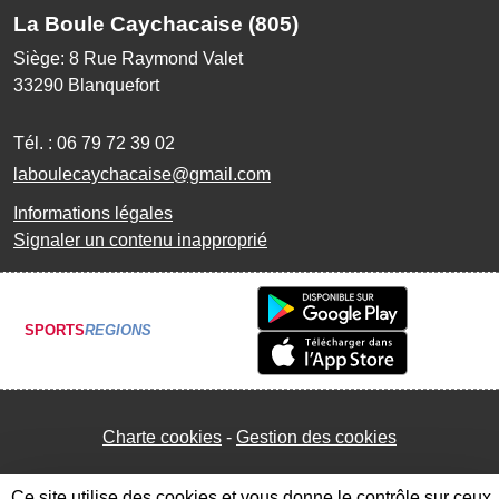
La Boule Caychacaise (805)
Siège: 8 Rue Raymond Valet
33290
Blanquefort
Tél. :
06 79 72 39 02
laboulecaychacaise@gmail.com
Informations légales
Signaler un contenu inapproprié
SPORTS
REGIONS
Charte cookies
Gestion des cookies
Ce site utilise des cookies et vous donne le contrôle sur ceux