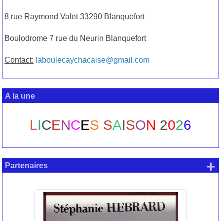
8 rue Raymond Valet 33290 Blanquefort
Boulodrome 7 rue du Neurin Blanquefort
Contact:
laboulecaychacaise@gmail.com
A la une
L
I
C
E
N
C
E
S
S
A
I
S
O
N
2
0
2
6
+
Partenaires