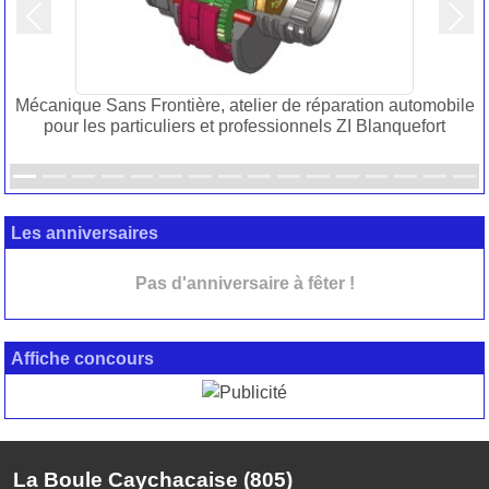
Précedent
Suiv
Mécanique Sans Frontière, atelier de réparation automobile
pour les particuliers et professionnels ZI Blanquefort
Les anniversaires
Pas d'anniversaire à fêter !
Affiche concours
La Boule Caychacaise (805)