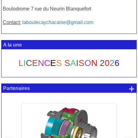
Boulodrome 7 rue du Neurin Blanquefort
Contact:
laboulecaychacaise@gmail.com
A la une
L
I
C
E
N
C
E
S
S
A
I
S
O
N
2
0
2
6
+
Partenaires