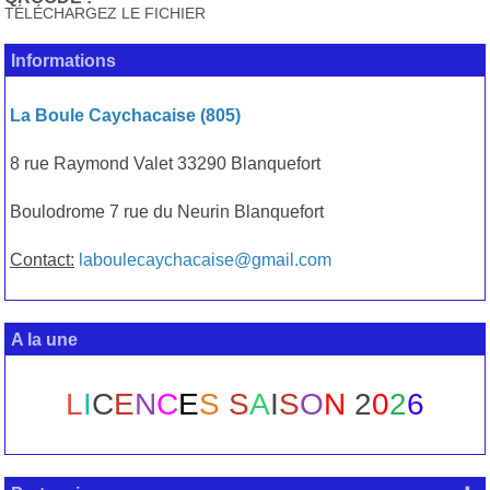
TÉLÉCHARGEZ LE FICHIER
Informations
La Boule Caychacaise (805)
8 rue Raymond Valet 33290 Blanquefort
Boulodrome 7 rue du Neurin Blanquefort
Contact:
laboulecaychacaise@gmail.com
A la une
L
I
C
E
N
C
E
S
S
A
I
S
O
N
2
0
2
6