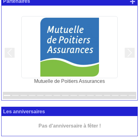
+
Partenaires
Précedent
Suiv
Mutuelle de Poitiers Assurances
Les anniversaires
Pas d'anniversaire à fêter !