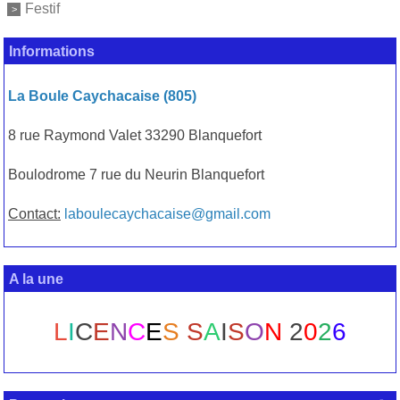
Festif
Informations
La Boule Caychacaise (805)
8 rue Raymond Valet 33290 Blanquefort
Boulodrome 7 rue du Neurin Blanquefort
Contact:
laboulecaychacaise@gmail.com
A la une
L
I
C
E
N
C
E
S
S
A
I
S
O
N
2
0
2
6