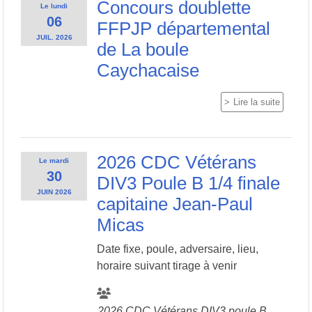
Concours doublette
Le
lundi
06
FFPJP départemental
JUIL.
2026
de La boule
Caychacaise
Lire la suite
2026 CDC Vétérans
Le
mardi
30
DIV3 Poule B 1/4 finale
JUIN
2026
capitaine Jean-Paul
Micas
Date fixe, poule, adversaire, lieu,
horaire suivant tirage à venir
2026 CDC Vétérans DIV3 poule B,