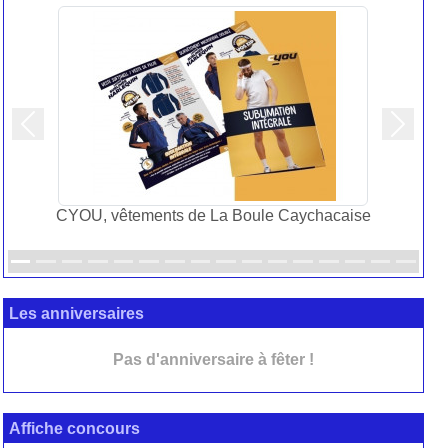
Précedent
Suivan
CYOU, vêtements de La Boule Caychacaise
Les anniversaires
Pas d'anniversaire à fêter !