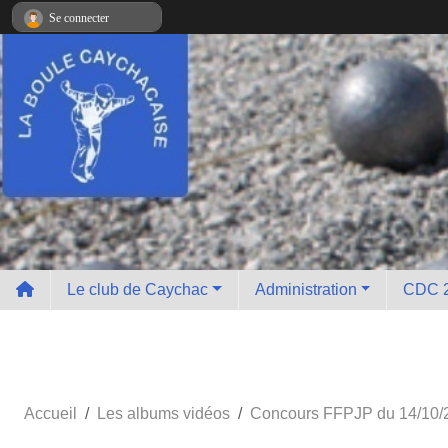
Panneau de gestion des cookies
Se connecter
Le club de Caychac
Administration
CDC 
Accueil
Les albums vidéos
Concours FFPJP du 14/10/