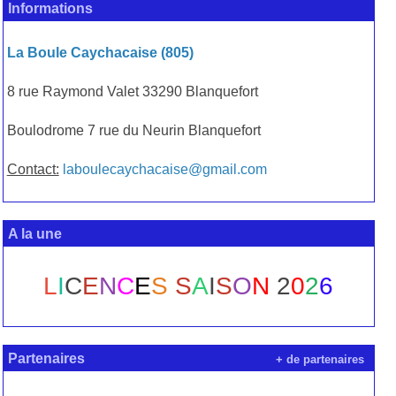
Informations
La Boule Caychacaise (805)
8 rue Raymond Valet 33290 Blanquefort
Boulodrome 7 rue du Neurin Blanquefort
Contact:
laboulecaychacaise@gmail.com
A la une
L
I
C
E
N
C
E
S
S
A
I
S
O
N
2
0
2
6
Partenaires
+ de partenaires