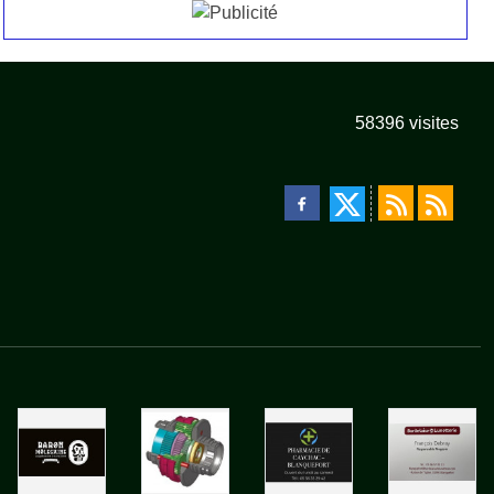
Affiche concours
58396
visites